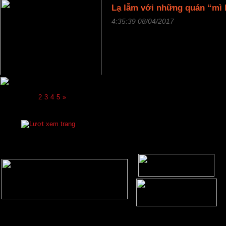
Lạ lẫm với những quán “mì 
4:35:39 08/04/2017
Thông tin về “mì bay” ở nhà 
nhiều bạn trẻ ở Việt Nam nha
này để thưởng thức. Hãy cùng
nhé!
Chi tiết
«
1
2
3
4
5
»