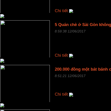
phải đặt bàn trước 2 ngày...
Chi tiết
5 Quán chè ở Sài Gòn không
8:59:38 12/06/2017
Bất kể mùa đông hay mùa hè, n
quán chè chảnh Nguyễn Tri Phư
hè quận 3, hay sạp chè Miên n
Chi tiết
200.000 đồng một bát bánh 
8:51:21 12/06/2017
Bát bánh canh nguyên con có g
nước dùng đỏ au, đầy ắp thịt, 
Chi tiết