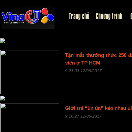
VinaCJ /
Ẩm Thực
Tận mắt thưởng thức 250 đ
viên ở TP HCM
9:23:03 12/06/2017
60 gian hàng với hơn 250 món
trong không gian như một phi
hút du khách khám phá ẩm thự
Chi tiết
Giới trẻ “ùn ùn” kéo nhau đ
9:10:27 12/06/2017
Dù có tiếng “đắt xắt ra miến
dát vàng 24 karat hay bàn đồ ă